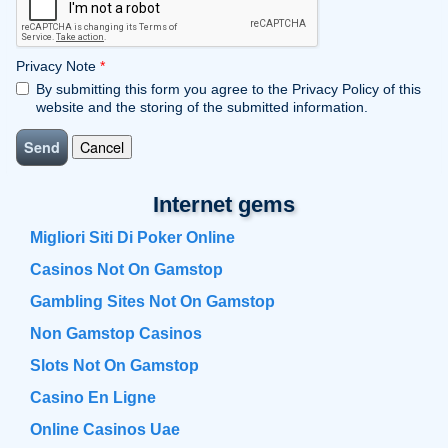
Privacy Note
*
By submitting this form you agree to the Privacy Policy of this
website and the storing of the submitted information.
Cancel
Send
Internet gems
Migliori Siti Di Poker Online
Casinos Not On Gamstop
Gambling Sites Not On Gamstop
Non Gamstop Casinos
Slots Not On Gamstop
Casino En Ligne
Online Casinos Uae