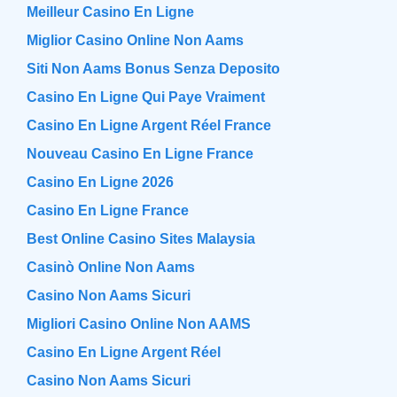
Meilleur Casino En Ligne
Miglior Casino Online Non Aams
Siti Non Aams Bonus Senza Deposito
Casino En Ligne Qui Paye Vraiment
Casino En Ligne Argent Réel France
Nouveau Casino En Ligne France
Casino En Ligne 2026
Casino En Ligne France
Best Online Casino Sites Malaysia
Casinò Online Non Aams
Casino Non Aams Sicuri
Migliori Casino Online Non AAMS
Casino En Ligne Argent Réel
Casino Non Aams Sicuri