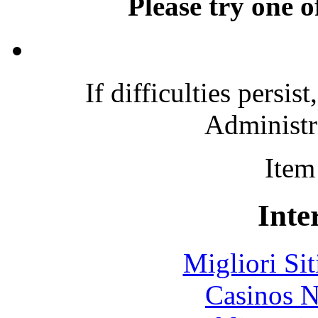
Please try one o
If difficulties persis
Administra
Item
Inte
Migliori Si
Casinos 