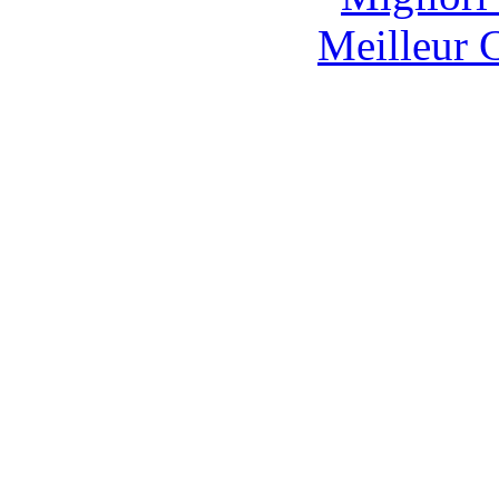
Meilleur 