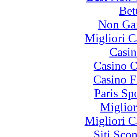
Bet
Non Ga
Migliori 
Casin
Casino O
Casino F
Paris Sp
Miglior
Migliori 
Siti Sco