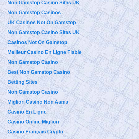
Non Gamstop Casino Sites UK
Non Gamstop Casinos
UK Casinos Not On Gamstop
Non Gamstop Casino Sites UK
Casinos Not On Gamstop
Meilleur Casino En Ligne Fiable
Non Gamstop Casino
Best Non Gamstop Casino
Betting Sites
Non Gamstop Casino
Migliori Casino Non Aams
Casino En Ligne
Casino Online Migliori
Casino Français Crypto