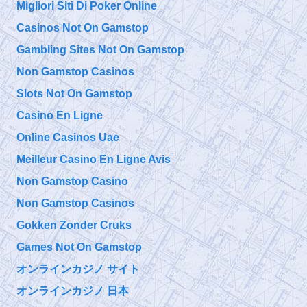
Migliori Siti Di Poker Online
Casinos Not On Gamstop
Gambling Sites Not On Gamstop
Non Gamstop Casinos
Slots Not On Gamstop
Casino En Ligne
Online Casinos Uae
Meilleur Casino En Ligne Avis
Non Gamstop Casino
Non Gamstop Casinos
Gokken Zonder Cruks
Games Not On Gamstop
オンラインカジノ サイト
オンラインカジノ 日本