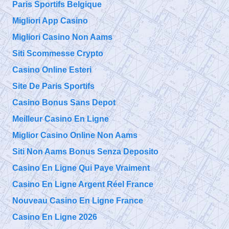
Paris Sportifs Belgique
Migliori App Casino
Migliori Casino Non Aams
Siti Scommesse Crypto
Casino Online Esteri
Site De Paris Sportifs
Casino Bonus Sans Depot
Meilleur Casino En Ligne
Miglior Casino Online Non Aams
Siti Non Aams Bonus Senza Deposito
Casino En Ligne Qui Paye Vraiment
Casino En Ligne Argent Réel France
Nouveau Casino En Ligne France
Casino En Ligne 2026